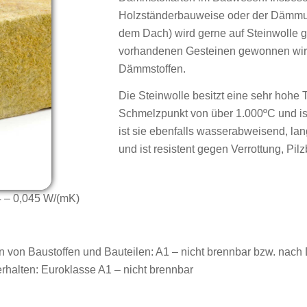
Holzständerbauweise oder der Dämmun
dem Dach) wird gerne auf Steinwolle g
vorhandenen Gesteinen gewonnen wird
Dämmstoffen.
Die Steinwolle besitzt eine sehr hohe
Schmelzpunkt von über 1.000ºC und is
ist sie ebenfalls wasserabweisend, la
und ist resistent gegen Verrottung, Pil
4 – 0,045 W/(mK)
n von Baustoffen und Bauteilen
: A1 – nicht brennbar bzw. nach
rhalten:
Euroklasse A1 – nicht brennbar